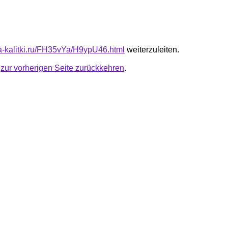
ota-kalitki.ru/FH35vYa/H9ypU46.html
weiterzuleiten.
u
zur vorherigen Seite zurückkehren
.