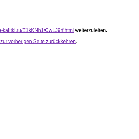
ta-kalitki.ru/E1kKNh1/CwLJ9rf.html
weiterzuleiten.
u
zur vorherigen Seite zurückkehren
.