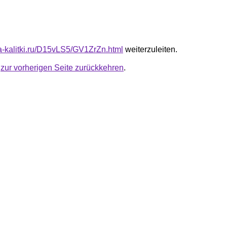
ta-kalitki.ru/D15vLS5/GV1ZrZn.html
weiterzuleiten.
u
zur vorherigen Seite zurückkehren
.