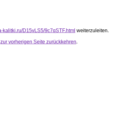
ta-kalitki.ru/D15vLS5/9c7qSTF.html
weiterzuleiten.
u
zur vorherigen Seite zurückkehren
.