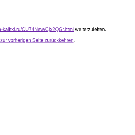
ota-kalitki.ru/CU74Nsw/Cjx2QGr.html
weiterzuleiten.
u
zur vorherigen Seite zurückkehren
.