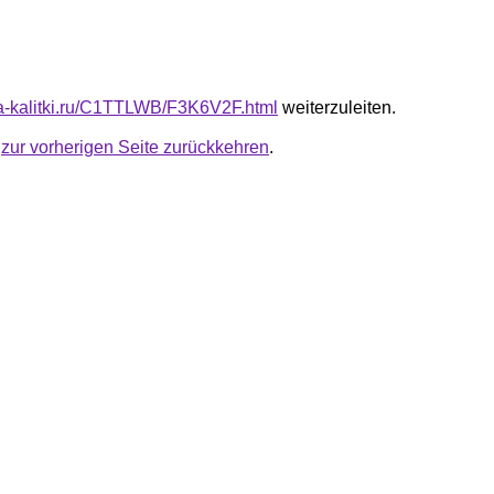
ota-kalitki.ru/C1TTLWB/F3K6V2F.html
weiterzuleiten.
u
zur vorherigen Seite zurückkehren
.