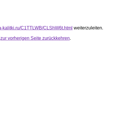
ota-kalitki.ru/C1TTLWB/CLShW6t.html
weiterzuleiten.
u
zur vorherigen Seite zurückkehren
.