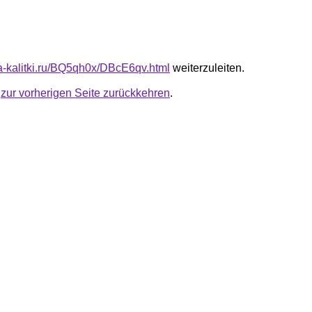
ota-kalitki.ru/BQ5qh0x/DBcE6qv.html
weiterzuleiten.
u
zur vorherigen Seite zurückkehren
.