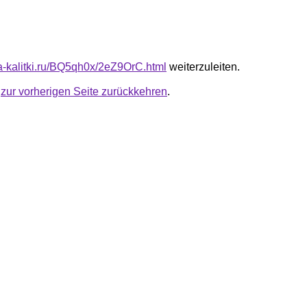
ta-kalitki.ru/BQ5qh0x/2eZ9OrC.html
weiterzuleiten.
u
zur vorherigen Seite zurückkehren
.