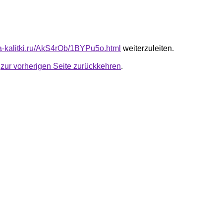
ota-kalitki.ru/AkS4rOb/1BYPu5o.html
weiterzuleiten.
u
zur vorherigen Seite zurückkehren
.