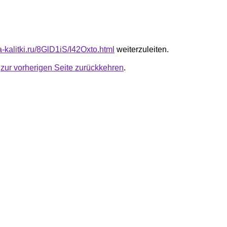
ta-kalitki.ru/8GlD1iS/I42Oxto.html
weiterzuleiten.
u
zur vorherigen Seite zurückkehren
.