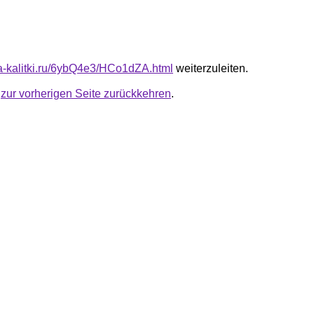
ota-kalitki.ru/6ybQ4e3/HCo1dZA.html
weiterzuleiten.
u
zur vorherigen Seite zurückkehren
.