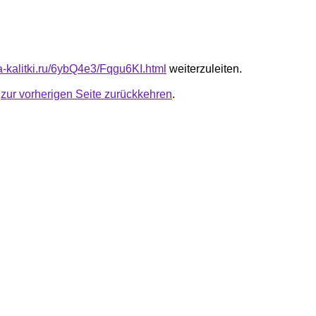
ta-kalitki.ru/6ybQ4e3/Fqgu6KI.html
weiterzuleiten.
u
zur vorherigen Seite zurückkehren
.