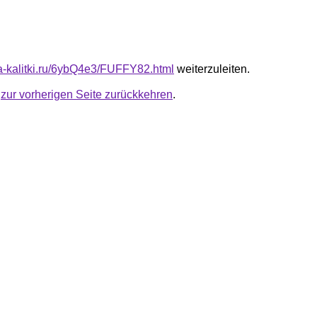
ota-kalitki.ru/6ybQ4e3/FUFFY82.html
weiterzuleiten.
u
zur vorherigen Seite zurückkehren
.