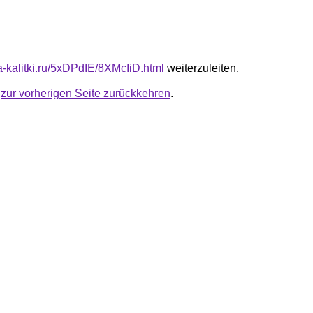
ta-kalitki.ru/5xDPdIE/8XMcIiD.html
weiterzuleiten.
u
zur vorherigen Seite zurückkehren
.