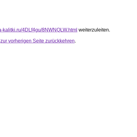
ota-kalitki.ru/4DLf4gu/8NWNQLW.html
weiterzuleiten.
u
zur vorherigen Seite zurückkehren
.