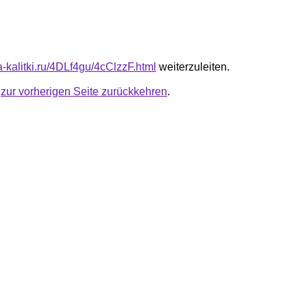
ta-kalitki.ru/4DLf4gu/4cClzzF.html
weiterzuleiten.
u
zur vorherigen Seite zurückkehren
.