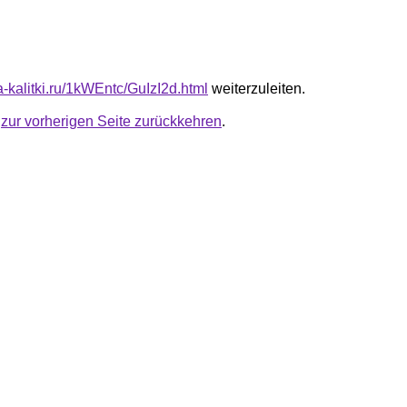
ta-kalitki.ru/1kWEntc/GuIzI2d.html
weiterzuleiten.
u
zur vorherigen Seite zurückkehren
.