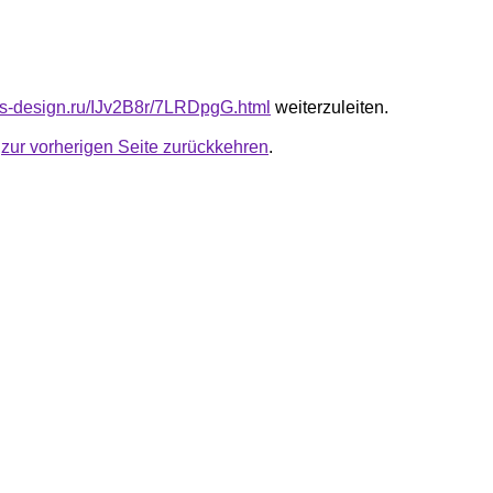
cus-design.ru/IJv2B8r/7LRDpgG.html
weiterzuleiten.
u
zur vorherigen Seite zurückkehren
.