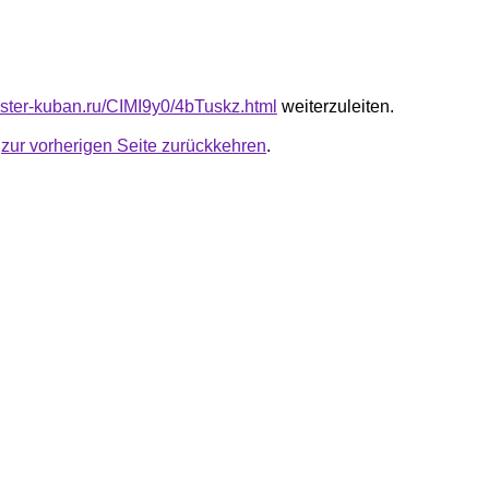
master-kuban.ru/CIMI9y0/4bTuskz.html
weiterzuleiten.
u
zur vorherigen Seite zurückkehren
.